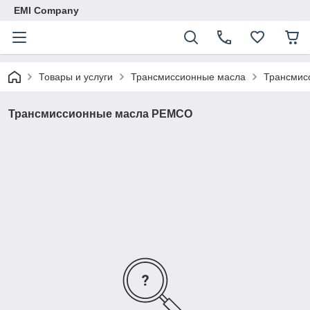
EMI Company
Товары и услуги
Трансмиссионные масла
Трансмис
Трансмиссионные масла PEMCO