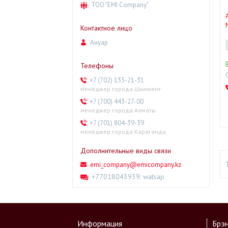
ТОО "EMI Company"
Ануар
+7 (702) 135-21-31
менеджер города Шымкент
+7 (700) 443-27-00
менеджер города Алматы
+7 (701) 804-39-39
менеджер города Караганда
emi_company@emicompany.kz
+77018043939
watsap
Информация
Брэ