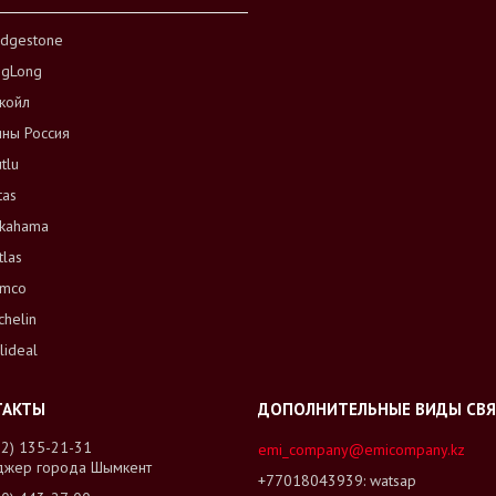
idgestone
ngLong
койл
ны Россия
tlu
tas
kahama
tlas
mco
chelin
lideal
02) 135-21-31
emi_company@emicompany.kz
джер города Шымкент
+77018043939
watsap