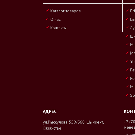
Каталог товаров
Br
О нас
Li
Контакты
Лу
Ши
Mu
Mi
Yo
Pe
Pe
Mi
So
+7 (7
ул.Рыскулова 559/560, Шымкент,
мене
Казахстан