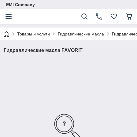
EMI Company
Товары и услуги
Гидравлические масла
Гидравличе
Гидравлические масла FAVORIT