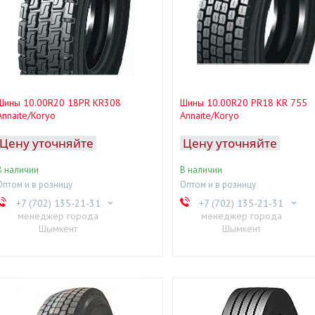
Шины 10.00R20 18PR KR308
Шины 10.00R20 PR18 KR 755
Annaite/Koryo
Annaite/Koryo
Цену уточняйте
Цену уточняйте
В наличии
В наличии
Оптом и в розницу
Оптом и в розницу
+7 (702) 135-21-31
+7 (702) 135-21-31
менеджер города
менеджер города
Шымкент
Шымкент