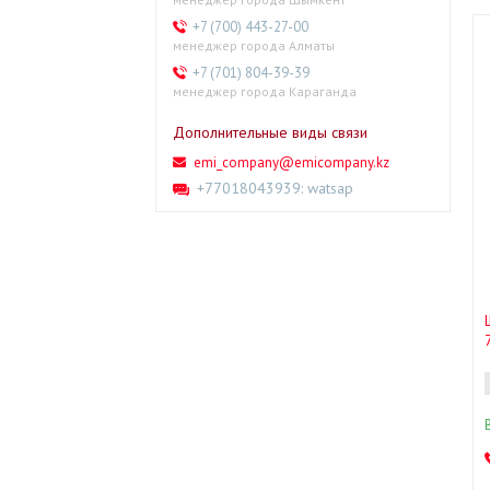
+7 (700) 443-27-00
менеджер города Алматы
+7 (701) 804-39-39
менеджер города Караганда
emi_company@emicompany.kz
+77018043939
watsap