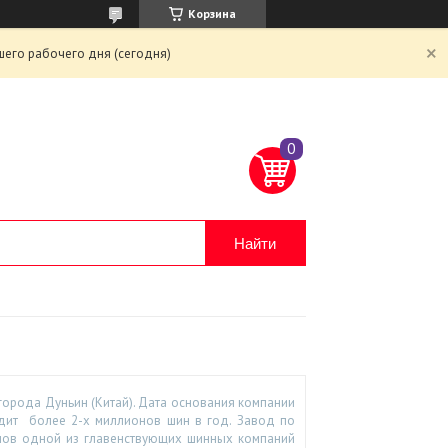
Корзина
шего рабочего дня (сегодня)
Найти
города Дуньин (Китай). Дата основания компании
одит более 2-х миллионов шин в год. Завод по
лов одной из главенствующих шинных компаний