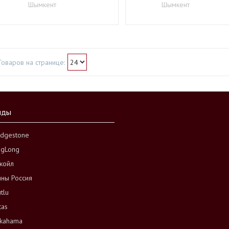
Шымкент
Шымкент
нды
idgestone
ngLong
койл
ны Россия
tlu
tas
kahama