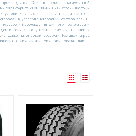
производства. Они пользуются заслуженной
и характеристиками, такими как устойчивость и
 условиях, у них невысокая цена и высокая
аствовали в усовершенствовании состава резины
о порезов и повреждений шинного протектора и
йден и сейчас его успешно применяют в шинах
ума, даже на высокой скорости. Большой спрос
чищению, отличным динамическим показателям .