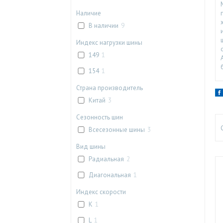
Наличие
В наличии
9
Индекс нагрузки шины
149
1
154
1
Страна производитель
Китай
3
Сезонность шин
Всесезонные шины
3
Вид шины
Радиальная
2
Диагональная
1
Индекс скорости
K
1
L
1