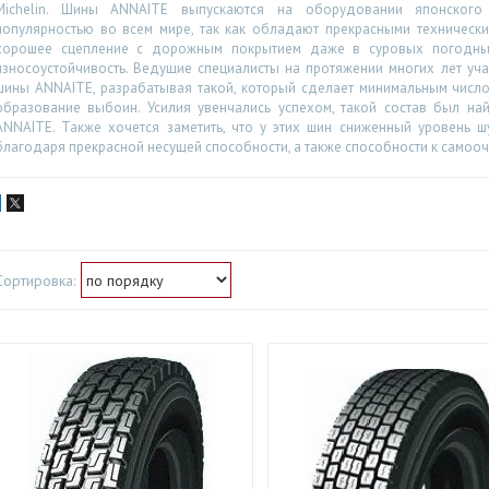
Michelin. Шины ANNAITE выпускаются на оборудовании японского 
популярностью во всем мире, так как обладают прекрасными техническим
хорошее сцепление с дорожным покрытием даже в суровых погодных
износоустойчивость. Ведущие специалисты на протяжении многих лет уч
шины ANNAITE, разрабатывая такой, который сделает минимальным числ
образование выбоин. Усилия увенчались успехом, такой состав был на
ANNAITE. Также хочется заметить, что у этих шин сниженный уровень ш
благодаря прекрасной несущей способности, а также способности к самоо