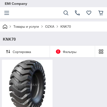
EMI Company
Товары и услуги
OZKA
KNK70
KNK70
Сортировка
0
Фильтры