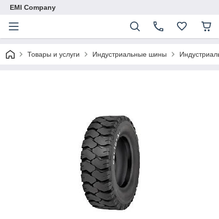
EMI Company
Товары и услуги
Индустриальные шины
Индустриал