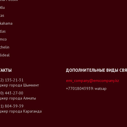
tlu
tas
kahama
tlas
mco
chelin
lideal
02) 135-21-31
emi_company@emicompany.kz
джер города Шымкент
+77018043939
watsap
00) 443-27-00
джер города Алматы
01) 804-39-39
джер города Караганда