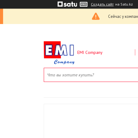
Создать сайт
на Satu.kz
Сейчас у компан
EMI Company