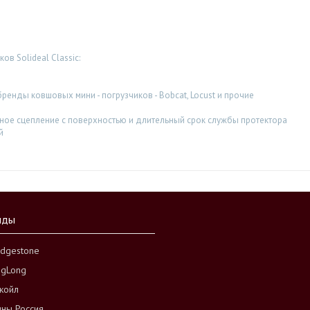
в Solideal Classic:
енды ковшовых мини - погрузчиков - Bobcat, Locust и прочие
ное сцепление с поверхностью и длительный срок службы протектора
й
нды
idgestone
ngLong
койл
ны Россия