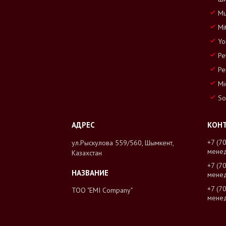
Mu
Mi
Yo
Pe
Pe
Mi
So
+7 (7
ул.Рыскулова 559/560, Шымкент,
мене
Казахстан
+7 (7
мене
+7 (7
ТОО "EMI Company"
мене