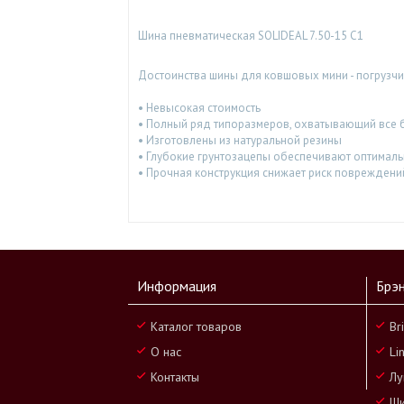
Шина пневматическая SOLIDEAL 7.50-15 С1
Достоинства шины для ковшовых мини - погрузчико
• Невысокая стоимость
• Полный ряд типоразмеров, охватывающий все бр
• Изготовлены из натуральной резины
• Глубокие грунтозацепы обеспечивают оптималь
• Прочная конструкция снижает риск повреждени
Информация
Брэ
Каталог товаров
Br
О нас
Li
Контакты
Лу
Ши