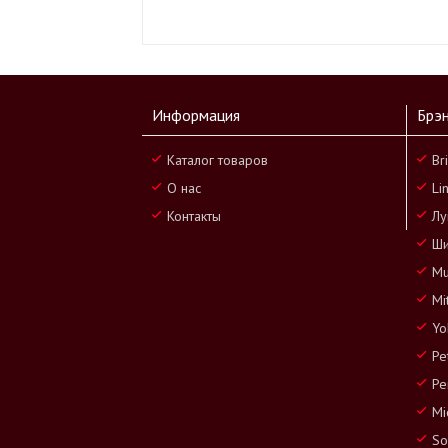
Информация
Брэ
Каталог товаров
Br
О нас
Li
Контакты
Лу
Ши
Mu
Mi
Yo
Pe
Pe
Mi
So