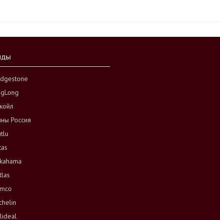
нды
idgestone
ngLong
койл
ны Россия
tlu
tas
kahama
tlas
mco
chelin
lideal