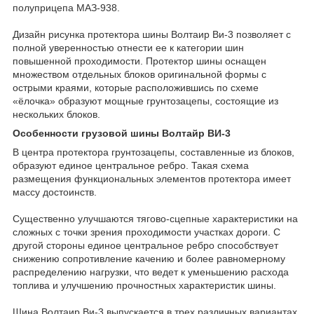
полуприцепа МАЗ-938.
Дизайн рисунка протектора шины Волтаир Ви-3 позволяет с
полной уверенностью отнести ее к категории шин
повышенной проходимости. Протектор шины оснащен
множеством отдельных блоков оригинальной формы с
острыми краями, которые расположившись по схеме
«ёлочка» образуют мощные грунтозацепы, состоящие из
нескольких блоков.
Особенности грузовой шины Волтайр ВИ-3
В центра протектора грунтозацепы, составленные из блоков,
образуют единое центральное ребро. Такая схема
размещения функциональных элементов протектора имеет
массу достоинств.
Существенно улучшаются тягово-сцепные характеристики на
сложных с точки зрения проходимости участках дороги. С
другой стороны единое центральное ребро способствует
снижению сопротивление качению и более равномерному
распределению нагрузки, что ведет к уменьшению расхода
топлива и улучшению прочностных характеристик шины.
Шина Волтаир Ви-3 выпускается в трех различных вариантах,