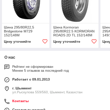
Шина 295/80R22,5
Шина Kormoran
Шин
Bridgestone M729
295/80R22.5 KORMORAN
295/
152/148M
ROADS 2D TL 152/148M
149
VG KO
Цену уточняйте
Цену уточняйте
Цен
О нас
Рейтинг не сформирован
Менее 5 отзывов за последний год
Работает с 09.01.2013
г. Шымкент
ул.Рыскулова 559/560, Шымкент, Казахстан
Контакты
Сегодня выходной