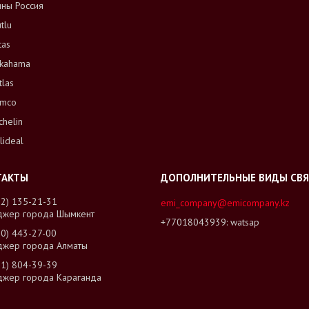
ны Россия
tlu
tas
kahama
tlas
mco
chelin
lideal
02) 135-21-31
emi_company@emicompany.kz
джер города Шымкент
+77018043939
watsap
00) 443-27-00
джер города Алматы
01) 804-39-39
джер города Караганда