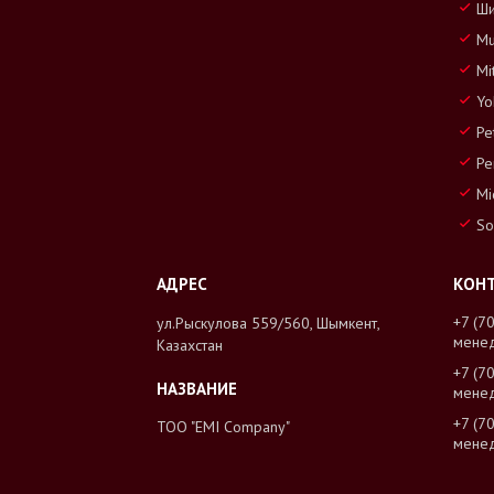
Ши
Mu
Mi
Yo
Pe
Pe
Mi
So
+7 (7
ул.Рыскулова 559/560, Шымкент,
мене
Казахстан
+7 (7
мене
+7 (7
ТОО "EMI Company"
мене