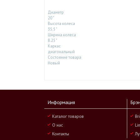
Диаметр
20 "
Высота колеса
35.5 "
Ширина колеса
8.25 "
Каркас
диагональный
Состояние товара
Новый
Информация
Брэ
Каталог товаров
Br
О нас
Li
Контакты
Лу