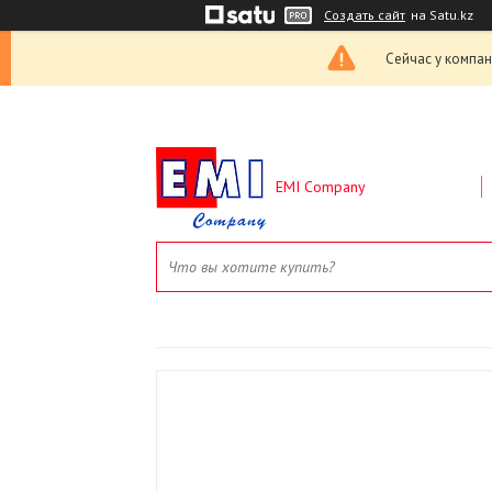
Создать сайт
на Satu.kz
Сейчас у компан
EMI Company