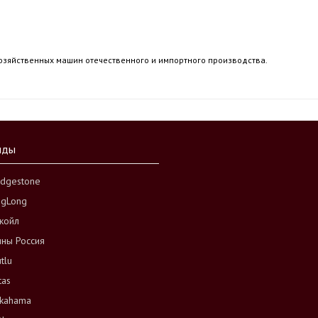
хозяйственных машин отечественного и импортного производства.
нды
idgestone
ngLong
койл
ны Россия
tlu
tas
kahama