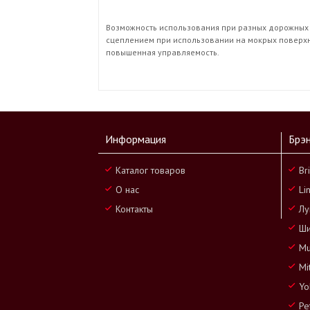
Возможность использования при разных дорожных 
сцеплением при использовании на мокрых поверхн
повышенная управляемость.
Информация
Брэ
Каталог товаров
Br
О нас
Li
Контакты
Лу
Ши
Mu
Mi
Yo
Pe