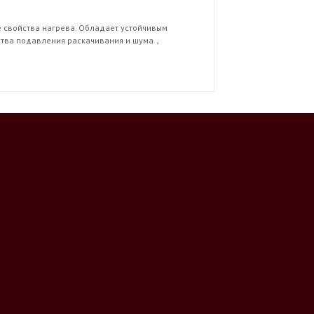
 свойства нагрева. Обладает устойчивым
йства подавления раскачивания и шума，