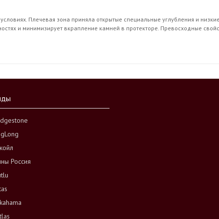
условиях. Плечевая зона приняла открытые специальные углубления и низкие
остях и минимизирует вкрапление камней в протекторе. Превосходные сво
нды
idgestone
ngLong
койл
ны Россия
tlu
tas
kahama
tlas