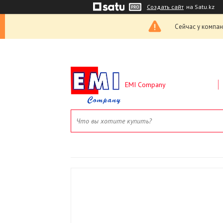
Создать сайт
на Satu.kz
Сейчас у компан
EMI Company