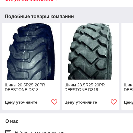
Подобные товары компании
Шины 20.5R25 20PR
Шины 23.5R25 20PR
Шин
DEESTONE D318
DEESTONE D319
DEE
Цену уточняйте
Цену уточняйте
Цен
О нас
Рейтинг не сформирован