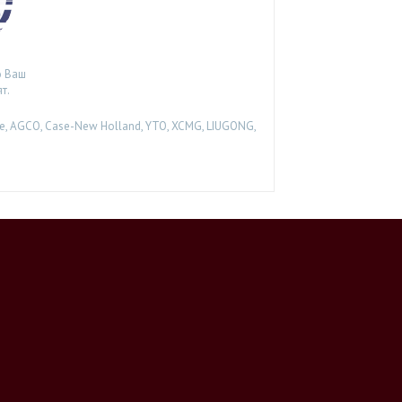
о Ваш
т.
, AGCO, Case-New Holland, YTO, XCMG, LIUGONG,