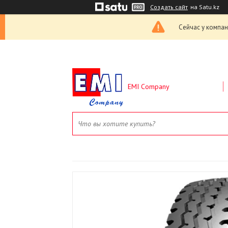
Создать сайт
на Satu.kz
Сейчас у компан
EMI Company