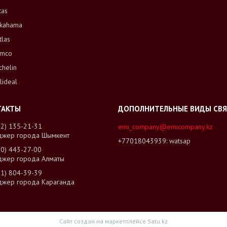
tas
kahama
tlas
mco
chelin
lideal
02) 135-21-31
emi_company@emicompany.kz
джер города Шымкент
+77018043939
watsap
00) 443-27-00
джер города Алматы
01) 804-39-39
джер города Караганда
Сайт создан на маркетплейсе
Satu.kz