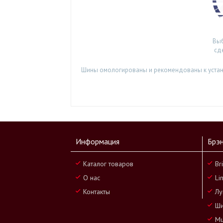
Выб
сд
Шины омологированы и рекомендованы к установ
Информация
Брэ
Каталог товаров
Br
О нас
Li
Контакты
Лу
Ши
Mu