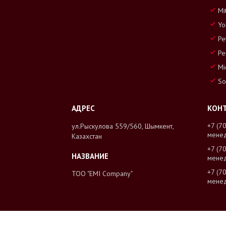
Mi
Yo
Pe
Pe
Mi
So
+7 (7
ул.Рыскулова 559/560, Шымкент,
мене
Казахстан
+7 (7
мене
+7 (7
ТОО "EMI Company"
мене