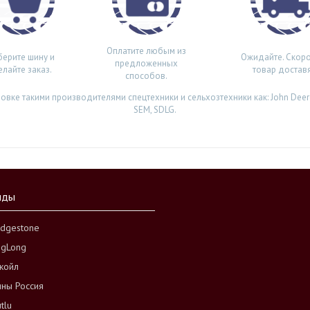
Оплатите любым из
ерите шину и
Ожидайте. Скор
предложенных
елайте заказ.
товар доставя
способов.
ке такими производителями спецтехники и сельхозтехники как: John Deere
SEM, SDLG.
нды
idgestone
ngLong
койл
ны Россия
tlu