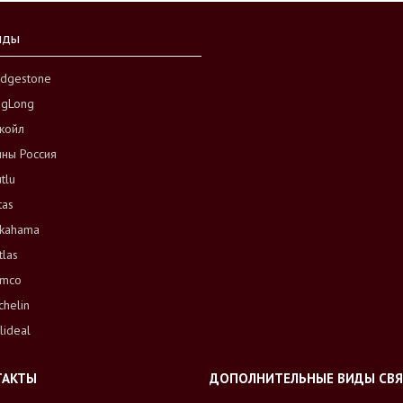
нды
idgestone
ngLong
койл
ны Россия
tlu
tas
kahama
tlas
mco
chelin
lideal