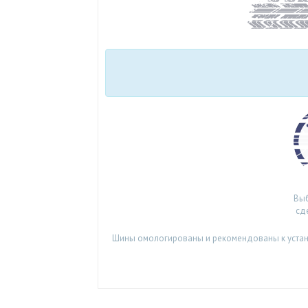
Выб
сд
Шины омологированы и рекомендованы к установ