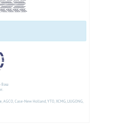
о Ваш
т.
, AGCO, Case-New Holland, YTO, XCMG, LIUGONG,