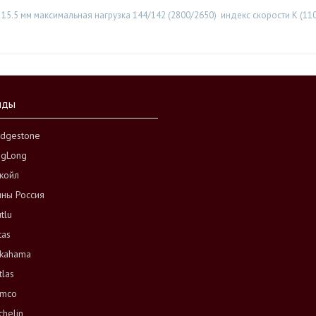
15.5 мм максимальная нагрузка 144/142 (2800/2650) индекс скорости К (11
нды
idgestone
ngLong
койл
ны Россия
tlu
tas
kahama
tlas
mco
chelin