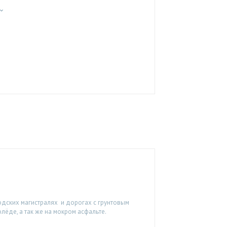
одских магистралях и дорогах с грунтовым
ёде, а так же на мокром асфальте.