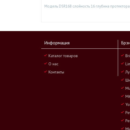
Модель DSR168 слойность 16 глубина протектора 
Информация
Брэ
Каталог товаров
Br
О нас
Li
Контакты
Лу
Ши
Mu
Mi
Yo
Pe
Pe
Mi