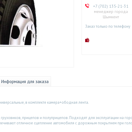
+7 (702) 135-21-31
менеджер города
Шымкент
Заказ только по телефону
Информация для заказа
 универсальные, в комплекте камера+ободная лента.
 грузовиков, прицепов и полуприцепов. Подходят для эксплуатации на гор
печивают отличное сцепление автомобиля с дорожным покрытием при голол