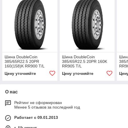
Шина DoubleCoin
Шина DoubleCoin
Шина
385/65R22.5 20PR
385/65R22.5 20PR 160K
385/
160(158)K RR900 T/L
RR905 T/L
RR90
Цену уточняйте
Цену уточняйте
Цен
О нас
Рейтинг не сформирован
Менее 5 отзывов за последний год
Работает с 09.01.2013
г. Шымкент