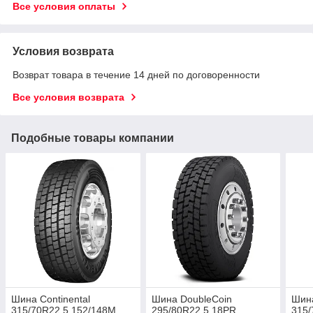
Все условия оплаты
Условия возврата
Возврат товара в течение 14 дней по договоренности
Все условия возврата
Подобные товары компании
Шина Continental
Шина DoubleCoin
Шин
315/70R22.5 152/148M
295/80R22.5 18PR
315/