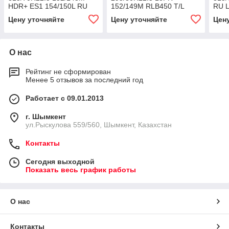
HDR+ ES1 154/150L RU
152/149M RLB450 T/L
RU 
LRH 16PR M+S 3PMSF
152/
Цену уточняйте
Цену уточняйте
Цен
О нас
Рейтинг не сформирован
Менее 5 отзывов за последний год
Работает с 09.01.2013
г. Шымкент
ул.Рыскулова 559/560, Шымкент, Казахстан
Контакты
Сегодня выходной
Показать весь график работы
О нас
Контакты