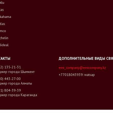
tlu
tas
kahama
tlas
mco
chelin
lideal
02) 135-21-31
emi_company@emicompany.kz
джер города Шымкент
+77018043939
watsap
00) 443-27-00
джер города Алматы
01) 804-39-39
джер города Караганда