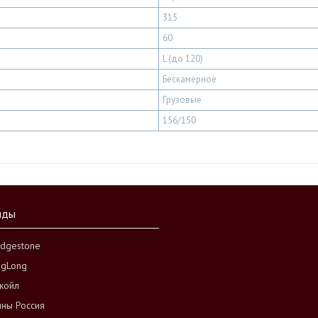
315
60
L (до 120)
Бескамерное
Грузовые
156/150
нды
idgestone
ngLong
койл
ны Россия