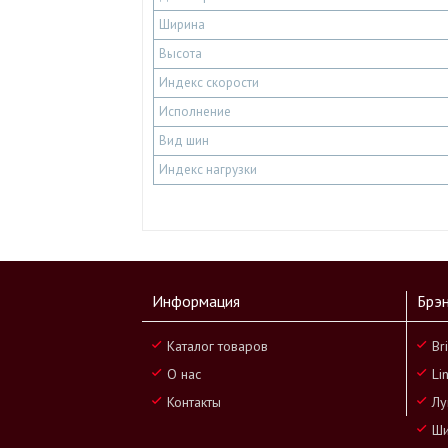
Ширина
Высота
Индекс скорости
Исполнение
Вид шин
Индекс нагрузки
Информация
Брэ
Каталог товаров
Br
О нас
Li
Контакты
Лу
Ши