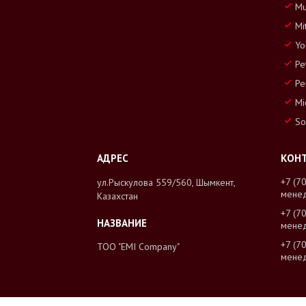
Mu
Mi
Yo
Pe
Pe
Mi
So
+7 (7
ул.Рыскулова 559/560, Шымкент,
мене
Казахстан
+7 (7
мене
+7 (7
ТОО "EMI Company"
мене