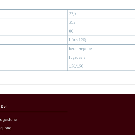
22,5
315
80
L (до 120)
Бескамерное
Грузовые
156/150
нды
idgestone
ngLong