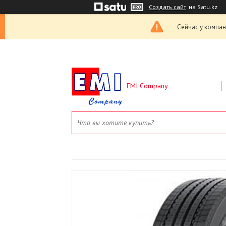
Создать сайт
на Satu.kz
Сейчас у компан
EMI Company