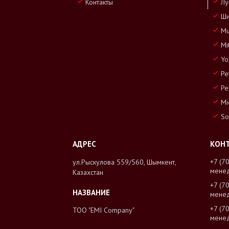
Контакты
Лу
Ши
Mu
Mi
Yo
Pe
Pe
Mi
So
+7 (7
ул.Рыскулова 559/560, Шымкент,
мене
Казахстан
+7 (7
мене
+7 (7
ТОО "EMI Company"
мене