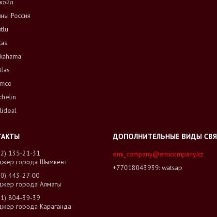
койл
ны Россия
tlu
tas
kahama
tlas
mco
chelin
lideal
02) 135-21-31
emi_company@emicompany.kz
джер города Шымкент
+77018043939
watsap
00) 443-27-00
джер города Алматы
01) 804-39-39
джер города Караганда