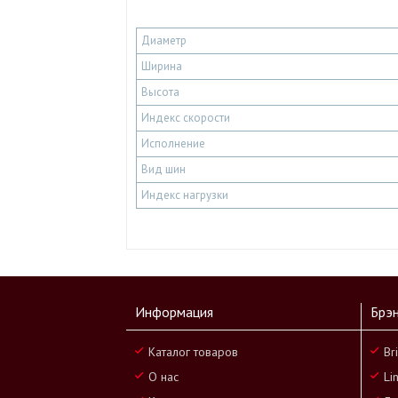
Диаметр
Ширина
Высота
Индекс скорости
Исполнение
Вид шин
Индекс нагрузки
Информация
Брэ
Каталог товаров
Br
О нас
Li