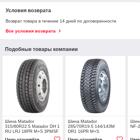
Условия возврата
Возврат товара в течение 14 дней по договоренности
Все условия возврата
Подобные товары компании
Шина Matador
Шина Matador
Шина
315/80R22.5 Matador DH 1
285/70R19.5 144/143М
NF-2
RU LRJ 18PR M+S 3PMSF
DR1 16PR M+S
154/150M TL
Цену уточняйте
Цену уточняйте
Цен