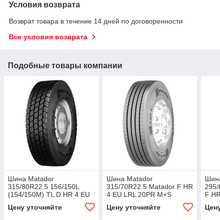
Условия возврата
Возврат товара в течение 14 дней по договоренности
Все условия возврата
Подобные товары компании
Шина Matador
Шина Matador
Шин
315/80R22.5 156/150L
315/70R22.5 Matador F HR
295/
(154/150M) TL D HR 4 EU
4 EU LRL 20PR M+S
F HR
LRL 20PR
156/150L (154/150M) TL
Цену уточняйте
Цену уточняйте
Цен