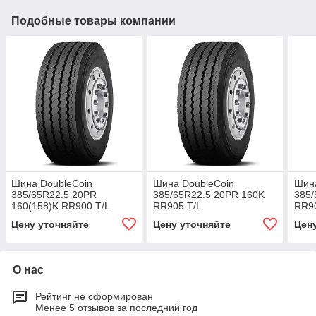
Подобные товары компании
Шина DoubleCoin
Шина DoubleCoin
Шина
385/65R22.5 20PR
385/65R22.5 20PR 160K
385/
160(158)K RR900 T/L
RR905 T/L
RR90
Цену уточняйте
Цену уточняйте
Цен
О нас
Рейтинг не сформирован
Менее 5 отзывов за последний год