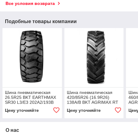
Все условия возврата
Подобные товары компании
Шина пневматическая
Шина пневматическая
Шин
26.5R25 BKT EARTHMAX
420/85R26 (16.9R26)
460/
SR30 L3/E3 202A2/193B
138A/B BKT AGRIMAX RT
AGR
CR TL
857 TL
Цену уточняйте
Цену уточняйте
Цен
О нас