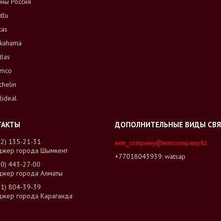
ны Россия
tlu
tas
kahama
tlas
mco
chelin
lideal
02) 135-21-31
emi_company@emicompany.kz
джер города Шымкент
+77018043939
watsap
00) 443-27-00
джер города Алматы
01) 804-39-39
джер города Караганда