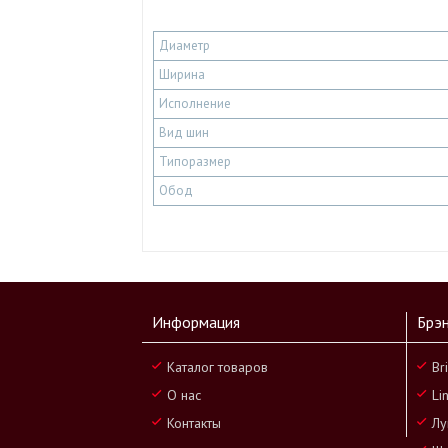
Диаметр
Ширина
Исполнение
Вид шин
Типоразмер
Обод
Информация
Брэ
Каталог товаров
Br
О нас
Li
Контакты
Лу