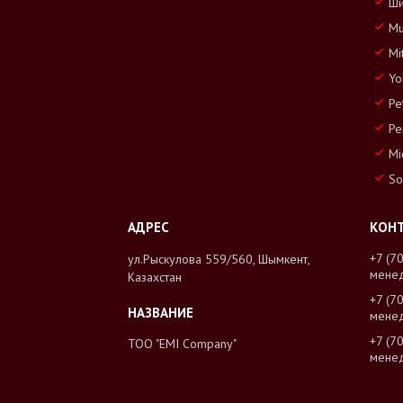
Ши
Mu
Mi
Yo
Pe
Pe
Mi
So
+7 (7
ул.Рыскулова 559/560, Шымкент,
мене
Казахстан
+7 (7
мене
+7 (7
ТОО "EMI Company"
мене