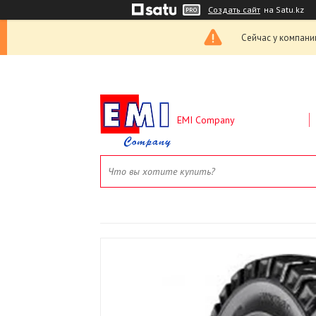
Создать сайт
на Satu.kz
Сейчас у компани
EMI Company