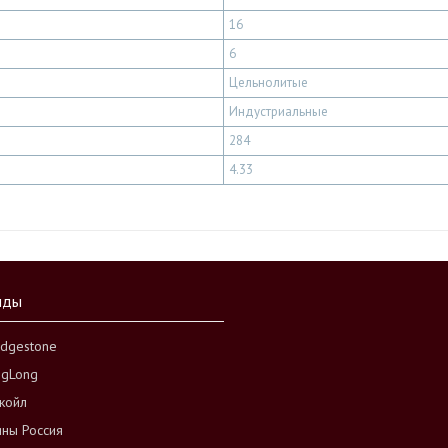
16
6
Цельнолитые
Индустриальные
284
4.33
нды
idgestone
ngLong
койл
ны Россия