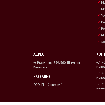
Mu
Mi
Yo
Pe
Pe
Mi
So
+7 (7
ул.Рыскулова 559/560, Шымкент,
мене
Казахстан
+7 (7
мене
+7 (7
ТОО "EMI Company"
мене