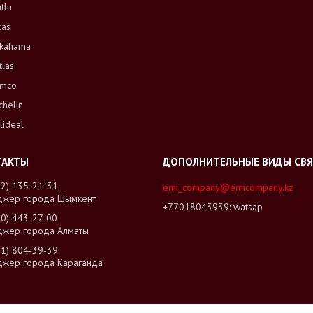
tlu
tas
kahama
tlas
mco
chelin
lideal
02) 135-21-31
emi_company@emicompany.kz
джер города Шымкент
+77018043939
watsap
00) 443-27-00
джер города Алматы
01) 804-39-39
джер города Караганда