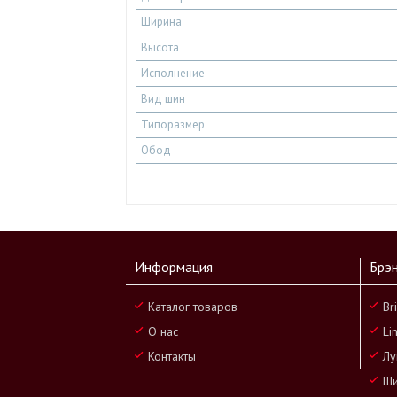
Ширина
Высота
Исполнение
Вид шин
Типоразмер
Обод
Информация
Брэ
Каталог товаров
Br
О нас
Li
Контакты
Лу
Ши