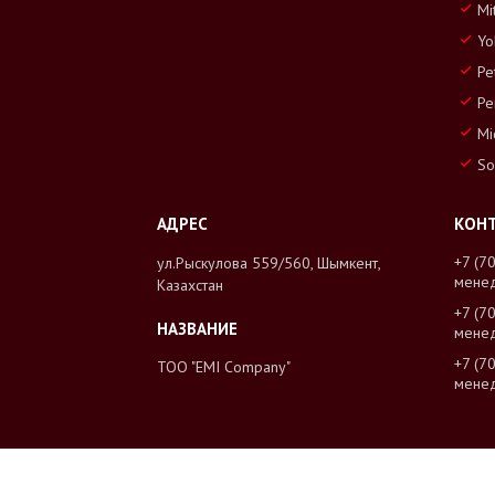
Mi
Yo
Pe
Pe
Mi
So
+7 (7
ул.Рыскулова 559/560, Шымкент,
мене
Казахстан
+7 (7
мене
+7 (7
ТОО "EMI Company"
мене