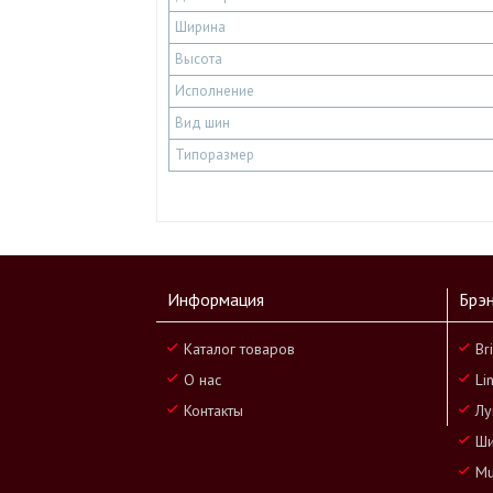
Ширина
Высота
Исполнение
Вид шин
Типоразмер
Информация
Брэ
Каталог товаров
Br
О нас
Li
Контакты
Лу
Ши
Mu