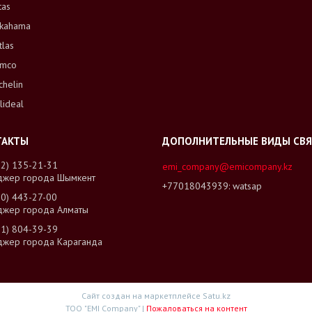
tas
kahama
tlas
mco
chelin
lideal
02) 135-21-31
emi_company@emicompany.kz
джер города Шымкент
+77018043939
watsap
00) 443-27-00
джер города Алматы
01) 804-39-39
джер города Караганда
Сайт создан на маркетплейсе
Satu.kz
ТОО "EMI Company" |
Пожаловаться на контент