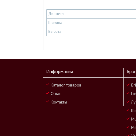
Диаметр
Ширина
Высота
Информация
Брэ
Каталог товаров
Br
О нас
Li
Контакты
Лу
Ши
Mu
Mi