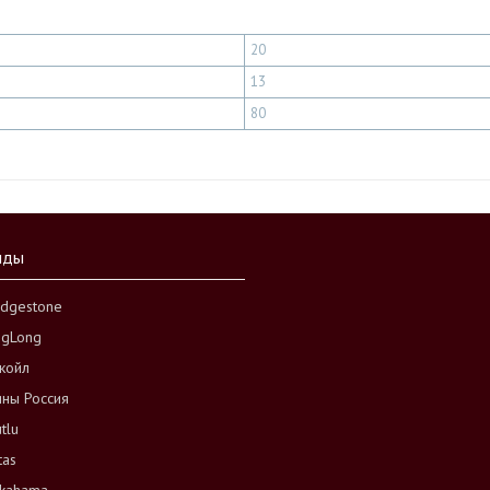
20
13
80
нды
idgestone
ngLong
койл
ны Россия
tlu
tas