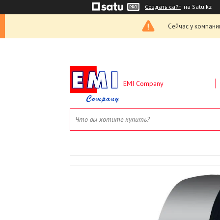
Создать сайт
на Satu.kz
Сейчас у компани
EMI Company