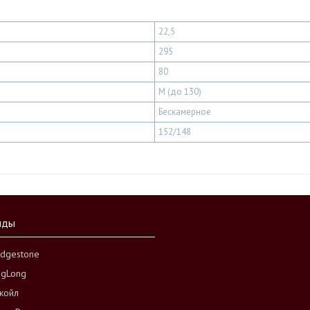
22,5
295
80
M (до 130)
Бескамерное
152/148
нды
idgestone
ngLong
койл