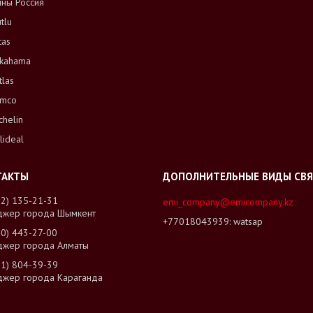
ны Россия
tlu
tas
kahama
tlas
mco
chelin
lideal
02) 135-21-31
emi_company@emicompany.kz
джер города Шымкент
+77018043939
watsap
00) 443-27-00
джер города Алматы
01) 804-39-39
джер города Караганда