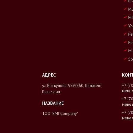
Ши
Mu
Mi
Yo
Pe
Pe
Mi
So
+7 (7
ул.Рыскулова 559/560, Шымкент,
мене
Казахстан
+7 (7
мене
+7 (7
ТОО "EMI Company"
мене