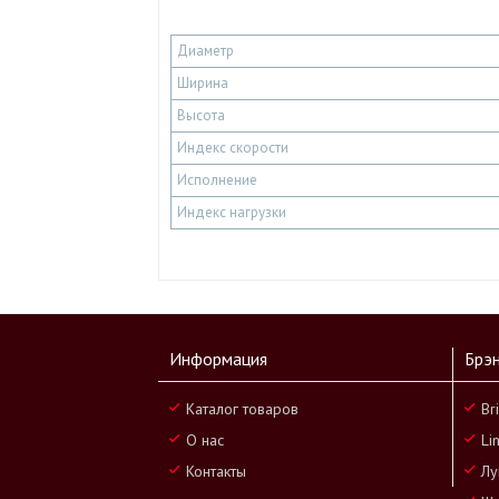
Диаметр
Ширина
Высота
Индекс скорости
Исполнение
Индекс нагрузки
Информация
Брэ
Каталог товаров
Br
О нас
Li
Контакты
Лу