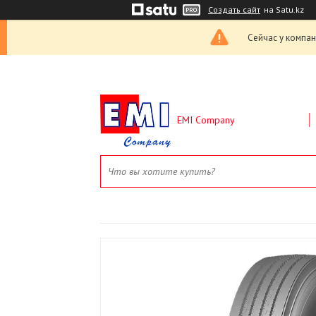
Создать сайт
на Satu.kz
Сейчас у компан
EMI Company