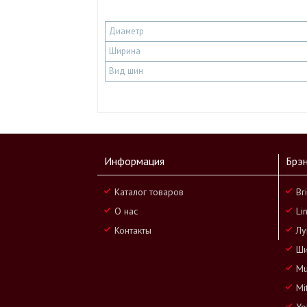
Диаметр
Ширина
Вид шин
Информация
Брэ
Каталог товаров
Br
О нас
Li
Контакты
Лу
Ши
Mu
Mi