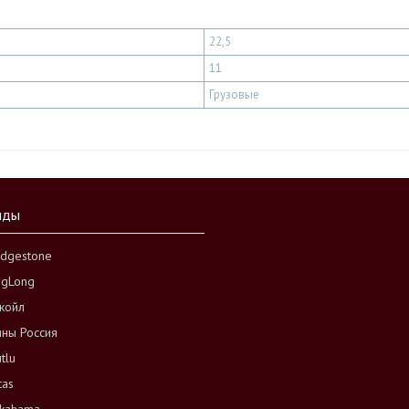
22,5
11
Грузовые
нды
idgestone
ngLong
койл
ны Россия
tlu
tas