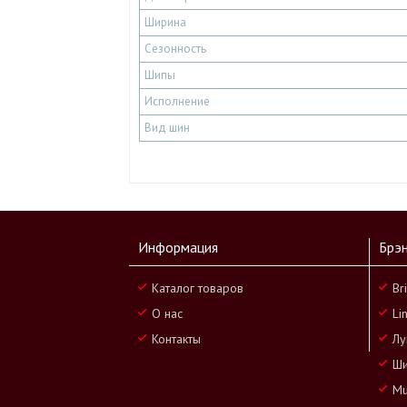
Ширина
Сезонность
Шипы
Исполнение
Вид шин
Информация
Брэ
Каталог товаров
Br
О нас
Li
Контакты
Лу
Ши
Mu