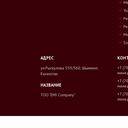
Mi
Yo
Pe
Pe
Mi
So
+7 (7
ул.Рыскулова 559/560, Шымкент,
мене
Казахстан
+7 (7
мене
+7 (7
ТОО "EMI Company"
мене