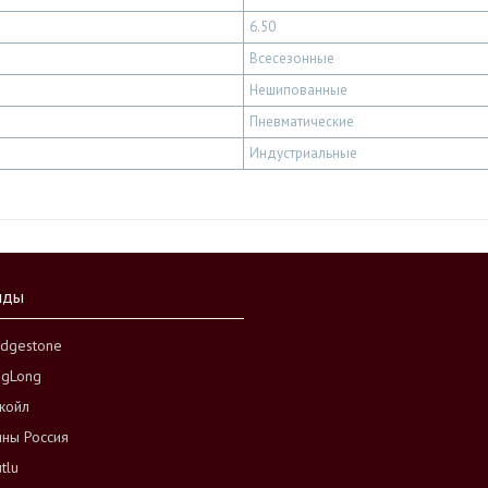
6.50
Всесезонные
Нешипованные
Пневматические
Индустриальные
нды
idgestone
ngLong
койл
ны Россия
tlu