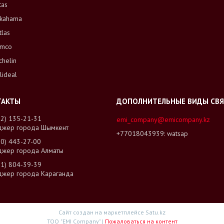
tas
kahama
tlas
mco
chelin
lideal
02) 135-21-31
emi_company@emicompany.kz
джер города Шымкент
+77018043939
watsap
00) 443-27-00
джер города Алматы
01) 804-39-39
джер города Караганда
Сайт создан на маркетплейсе
Satu.kz
ТОО "EMI Company" |
Пожаловаться на контент