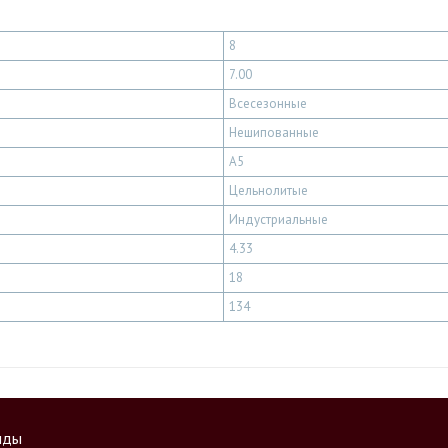
8
7.00
Всесезонные
Нешипованные
A5
Цельнолитые
Индустриальные
4.33
18
134
нды