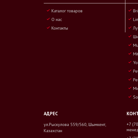
Каталог товаров
Br
О нас
Li
Контакты
Лу
Ши
Mu
Mi
Yo
Pe
Pe
Mi
So
+7 (7
ул.Рыскулова 559/560, Шымкент,
мене
Казахстан