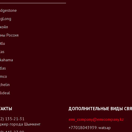
idgestone
ngLong
койл
ны Россия
tlu
tas
kahama
tlas
mco
chelin
lideal
02) 135-21-31
emi_company@emicompany.kz
джер города Шымкент
+77018043939
watsap