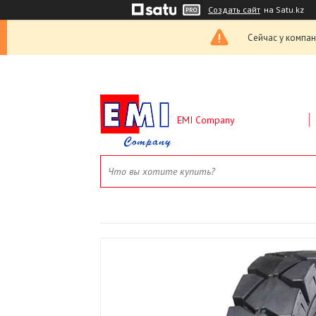
Создать сайт
на Satu.kz
Сейчас у компан
EMI Company