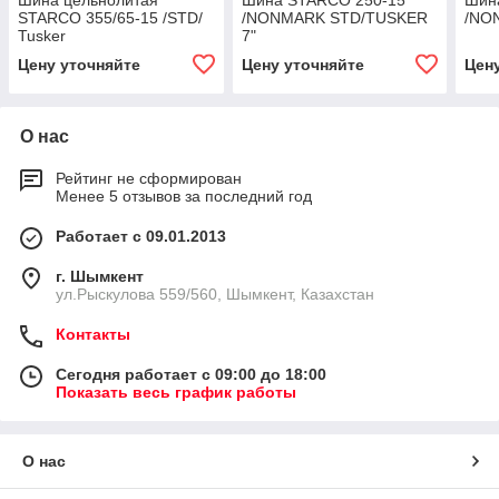
Шина цельнолитая
Шина STARCO 250-15
Шин
STARCO 355/65-15 /STD/
/NONMARK STD/TUSKER
/NO
Tusker
7"
Цену уточняйте
Цену уточняйте
Цен
О нас
Рейтинг не сформирован
Менее 5 отзывов за последний год
Работает с 09.01.2013
г. Шымкент
ул.Рыскулова 559/560, Шымкент, Казахстан
Контакты
Сегодня работает с 09:00 до 18:00
Показать весь график работы
О нас