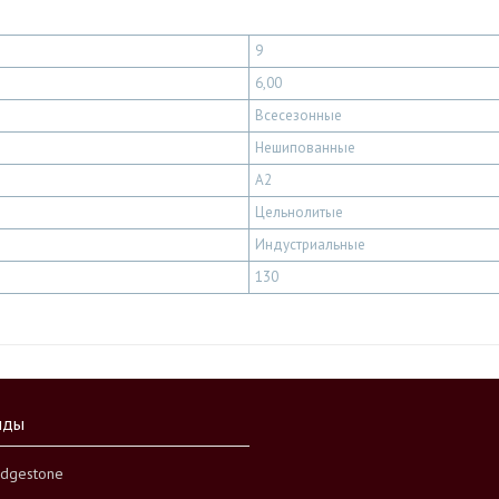
9
6,00
Всесезонные
Нешипованные
A2
Цельнолитые
Индустриальные
130
нды
idgestone