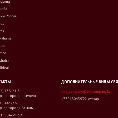
ngLong
койл
ны Россия
tlu
tas
kahama
tlas
mco
chelin
lideal
02) 135-21-31
emi_company@emicompany.kz
джер города Шымкент
+77018043939
watsap
00) 443-27-00
джер города Алматы
01) 804-39-39