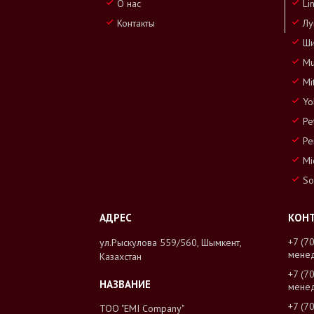
О нас
Li
Контакты
Лу
Ши
Mu
Mi
Yo
Pe
Pe
Mi
So
+7 (7
ул.Рыскулова 559/560, Шымкент,
мене
Казахстан
+7 (7
мене
+7 (7
ТОО "EMI Company"