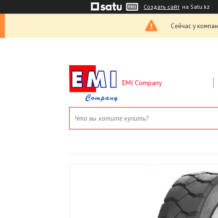
Создать сайт
на Satu.kz
Сейчас у компан
EMI Company