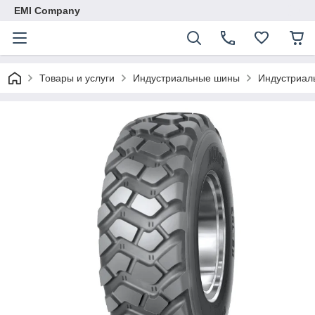
EMI Company
Товары и услуги
Индустриальные шины
Индустриал