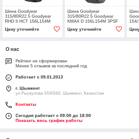
Шина Goodyear
Шина Goodyear
Шин
315/80R22.5 Goodyear
315/80R22.5 Goodyear
Good
RHD II HCT 156L154M
KMAX D 156L154M 3PSF
154
3PSF
Цену уточняйте
Цену уточняйте
Цен
О нас
Рейтинг не сформирован
Менее 5 отзывов за последний год
Работает с 09.01.2013
г. Шымкент
ул.Рыскулова 559/560, Шымкент, Казахстан
Контакты
Сегодня работает с 09:00 до 18:00
Показать весь график работы