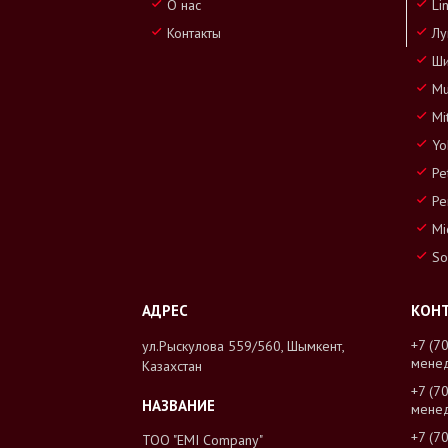
О нас
Li
Контакты
Лу
Ши
Mu
Mi
Yo
Pe
Pe
Mi
So
+7 (7
ул.Рыскулова 559/560, Шымкент,
мене
Казахстан
+7 (7
мене
+7 (7
ТОО "EMI Company"