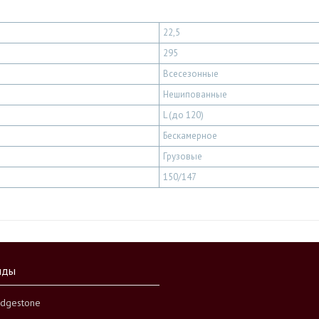
22,5
295
Всесезонные
Нешипованные
L (до 120)
Бескамерное
Грузовые
150/147
нды
idgestone