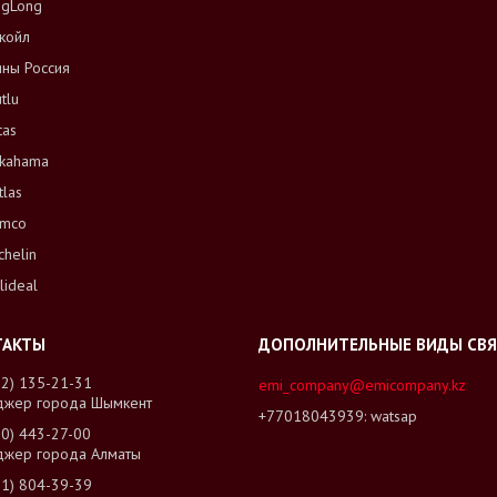
ngLong
койл
ны Россия
tlu
tas
kahama
tlas
mco
chelin
lideal
02) 135-21-31
emi_company@emicompany.kz
джер города Шымкент
+77018043939
watsap
00) 443-27-00
джер города Алматы
01) 804-39-39