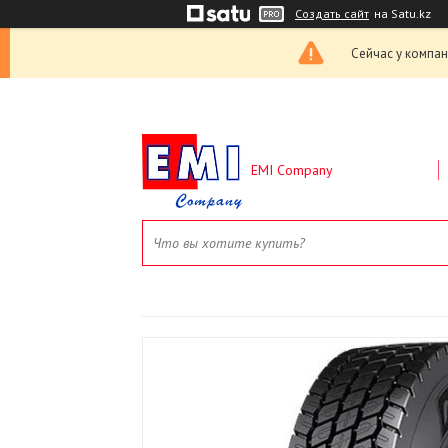
Создать сайт
на Satu.kz
Сейчас у компан
EMI Company