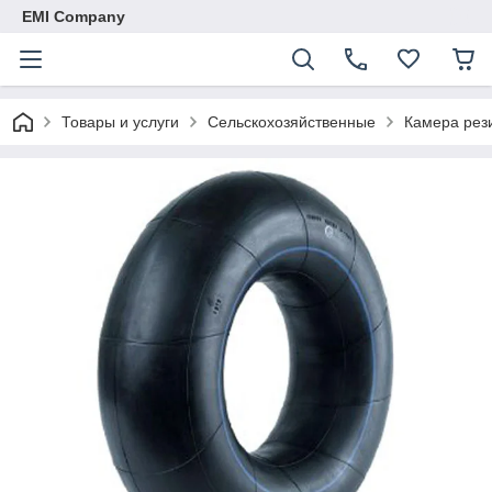
EMI Company
Товары и услуги
Сельскохозяйственные
Камера рези