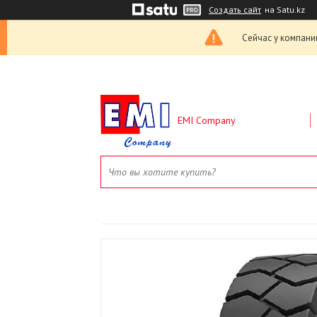
Создать сайт
на Satu.kz
Сейчас у компани
EMI Company