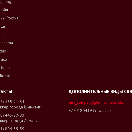
ngLong
койл
ны Россия
tlu
tas
kahama
tlas
mco
chelin
lideal
02) 135-21-31
emi_company@emicompany.kz
джер города Шымкент
+77018043939
watsap
00) 443-27-00
джер города Алматы
01) 804-39-39