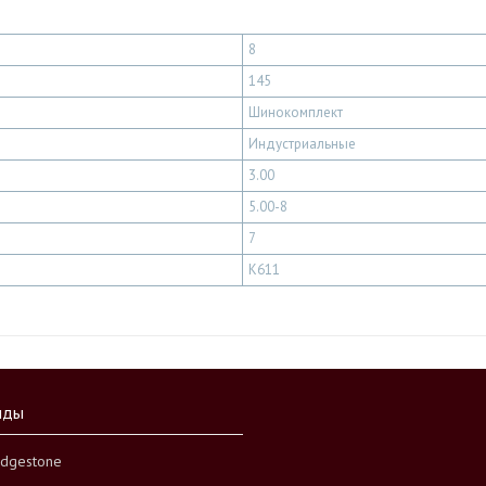
8
145
Шинокомплект
Индустриальные
3.00
5.00-8
7
K611
нды
idgestone