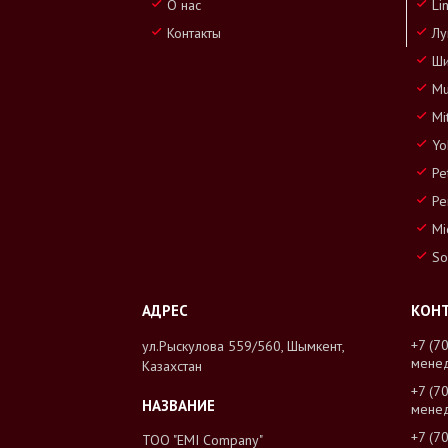
О нас
Li
Контакты
Лу
Ши
Mu
Mi
Yo
Pe
Pe
Mi
So
+7 (7
ул.Рыскулова 559/560, Шымкент,
мене
Казахстан
+7 (7
мене
+7 (7
ТОО "EMI Company"