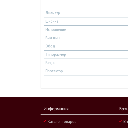
Диаметр
Ширина
Исполнение
Вид шин
Обод
Типоразмер
Вес, кг
Протектор
Информация
Брэ
Каталог товаров
Br