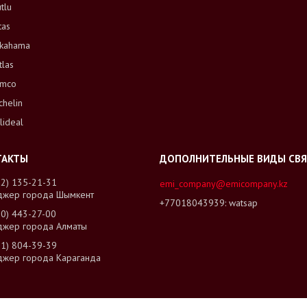
tlu
tas
kahama
tlas
mco
chelin
lideal
02) 135-21-31
emi_company@emicompany.kz
джер города Шымкент
+77018043939
watsap
00) 443-27-00
джер города Алматы
01) 804-39-39
джер города Караганда