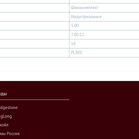
Шинокомплект
Индустриальные
5.00
7.00-12
16
PL 801
нды
idgestone
ngLong
койл
ны Россия