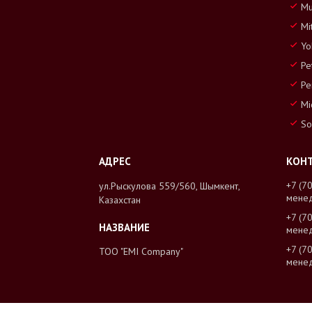
Mu
Mi
Yo
Pe
Pe
Mi
So
+7 (7
ул.Рыскулова 559/560, Шымкент,
мене
Казахстан
+7 (7
мене
+7 (7
ТОО "EMI Company"
мене