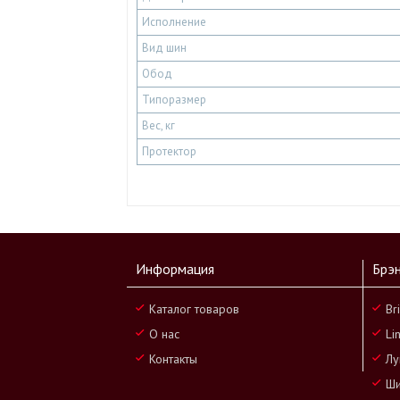
Исполнение
Вид шин
Обод
Типоразмер
Вес, кг
Протектор
Информация
Брэ
Каталог товаров
Br
О нас
Li
Контакты
Лу
Ши