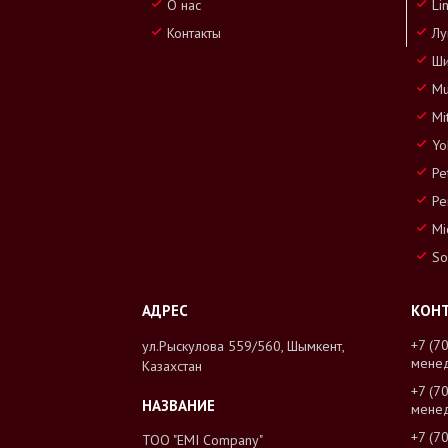
О нас
Li
Контакты
Лу
Ши
Mu
Mi
Yo
Pe
Pe
Mi
So
+7 (7
ул.Рыскулова 559/560, Шымкент,
мене
Казахстан
+7 (7
мене
+7 (7
ТОО "EMI Company"