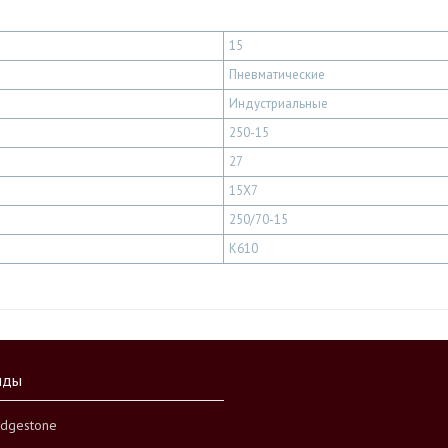
15
Пневматические
Индустриальные
250-15
27
15X7
250/70-15
K610
нды
idgestone