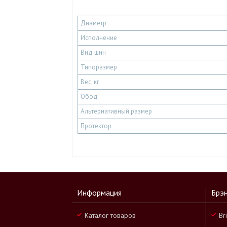
Диаметр
Исполнение
Вид шин
Типоразмер
Вес, кг
Обод
Альтернативный размер
Протектор
Информация
Брэ
Каталог товаров
Br