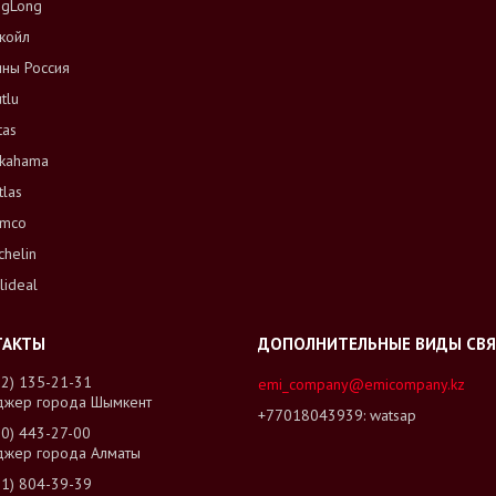
ngLong
койл
ны Россия
tlu
tas
kahama
tlas
mco
chelin
lideal
02) 135-21-31
emi_company@emicompany.kz
джер города Шымкент
+77018043939
watsap
00) 443-27-00
джер города Алматы
01) 804-39-39