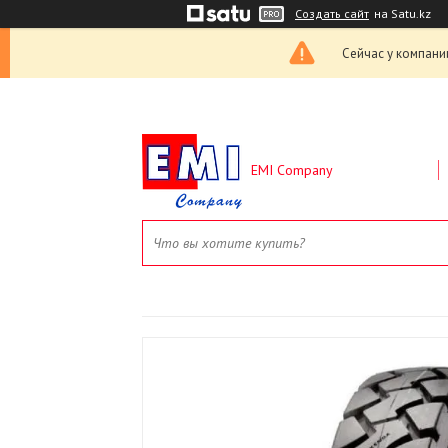
Создать сайт
на Satu.kz
Сейчас у компани
EMI Company