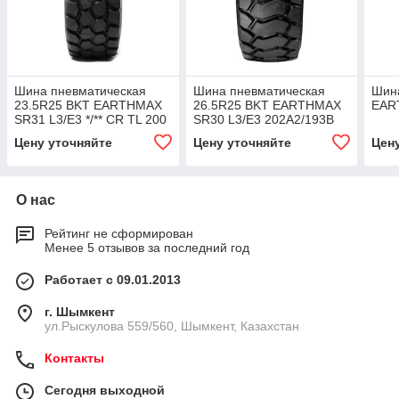
Шина пневматическая
Шина пневматическая
Шин
23.5R25 BKT EARTHMAX
26.5R25 BKT EARTHMAX
EAR
SR31 L3/E3 */** CR TL 200
SR30 L3/E3 202A2/193B
TKPH
CR TL
Цену уточняйте
Цену уточняйте
Цен
О нас
Рейтинг не сформирован
Менее 5 отзывов за последний год
Работает с 09.01.2013
г. Шымкент
ул.Рыскулова 559/560, Шымкент, Казахстан
Контакты
Сегодня выходной