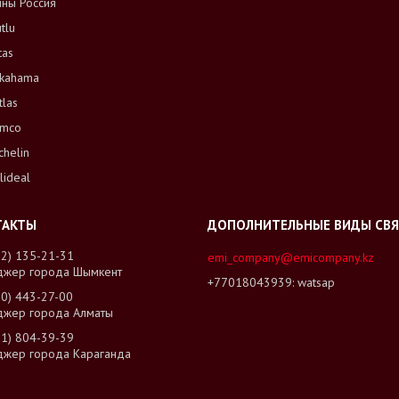
ны Россия
tlu
tas
kahama
tlas
mco
chelin
lideal
02) 135-21-31
emi_company@emicompany.kz
джер города Шымкент
+77018043939
watsap
00) 443-27-00
джер города Алматы
01) 804-39-39
джер города Караганда