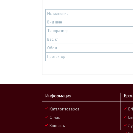
Исполнение
Вид шин
Типоразмер
Вес, кг
Обод
Протектор
Информация
Брэ
Каталог товаров
Br
О нас
Li
Контакты
Лу