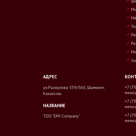
Ши
Mu
Mi
Yo
Pe
Pe
Mi
So
+7 (7
ул.Рыскулова 559/560, Шымкент,
мене
Казахстан
+7 (7
мене
+7 (7
ТОО "EMI Company"
мене