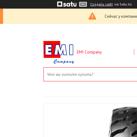
Создать сайт
на Satu.kz
Сейчас у компани
EMI Company