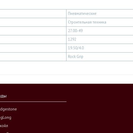
Пневматические
Строительная техника
27.00-49
1292
19.50/4.0
Rock Grip
нды
idgestone
ngLong
койл