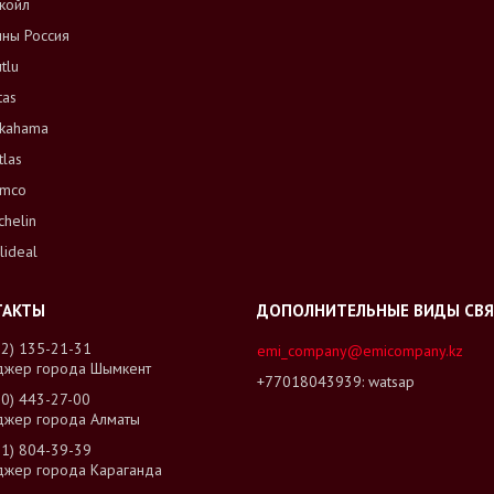
койл
ны Россия
tlu
tas
kahama
tlas
mco
chelin
lideal
02) 135-21-31
emi_company@emicompany.kz
джер города Шымкент
+77018043939
watsap
00) 443-27-00
джер города Алматы
01) 804-39-39
джер города Караганда