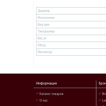
Диаметр
Исполнение
Вид шин
Типоразмер
Вес, кг
Обод
Протектор
Информация
Брэ
Каталог товаров
Br
О нас
Li