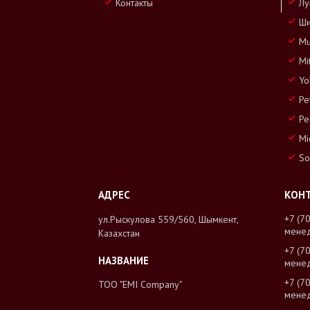
Контакты
Лу
Ши
Mu
Mi
Yo
Pe
Pe
Mi
So
+7 (7
ул.Рыскулова 559/560, Шымкент,
мене
Казахстан
+7 (7
мене
+7 (7
ТОО "EMI Company"
мене