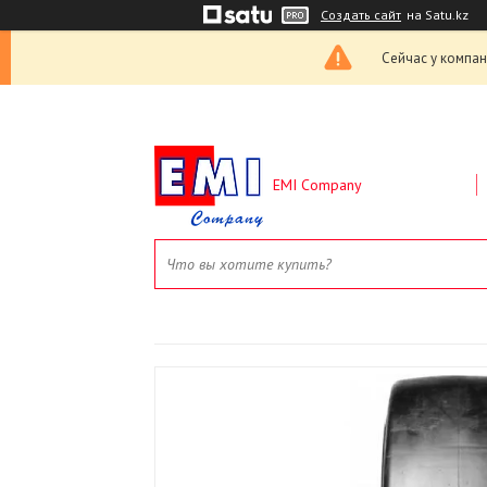
Создать сайт
на Satu.kz
Сейчас у компан
EMI Company