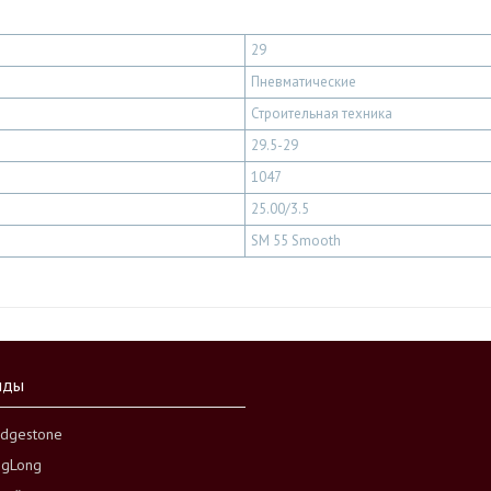
29
Пневматические
Строительная техника
29.5-29
1047
25.00/3.5
SM 55 Smooth
нды
idgestone
ngLong