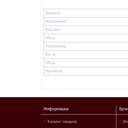
Диаметр
Исполнение
Вид шин
Обод
Типоразмер
Вес, кг
Обод
Протектор
Информация
Брэ
Каталог товаров
Br