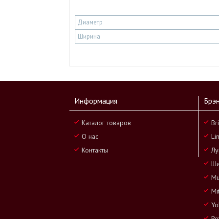
Диаметр
Ширина
Информация
Брэ
Каталог товаров
Br
О нас
Li
Контакты
Лу
Ши
Mu
Mi
Yo
Pe