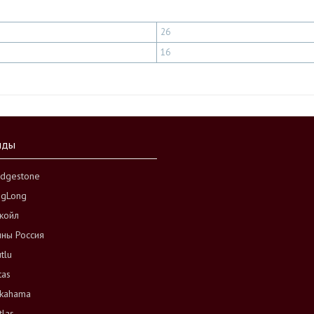
26
16
нды
idgestone
ngLong
койл
ны Россия
tlu
tas
kahama
tlas