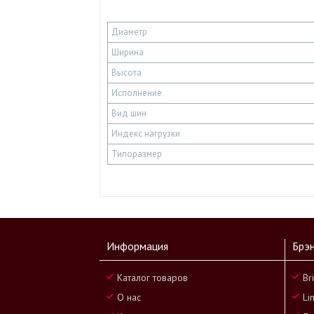
Диаметр
Ширина
Высота
Исполнение
Вид шин
Индекс нагрузки
Типоразмер
Информация
Брэ
Каталог товаров
Br
О нас
Li