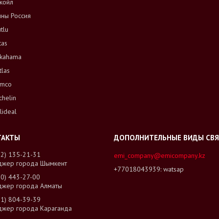
койл
ны Россия
tlu
tas
kahama
tlas
mco
chelin
lideal
02) 135-21-31
emi_company@emicompany.kz
джер города Шымкент
+77018043939
watsap
00) 443-27-00
джер города Алматы
01) 804-39-39
джер города Караганда