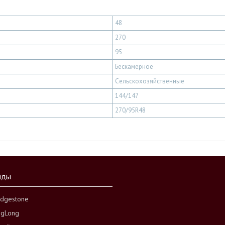
48
270
95
Бескамерное
Сельскохозяйственные
144/147
270/95R48
нды
idgestone
ngLong