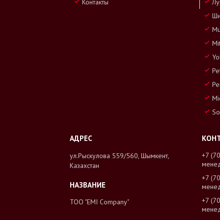
Контакты
Лу
Ши
Mu
Mi
Yo
Pe
Pe
Mi
So
+7 (7
ул.Рыскулова 559/560, Шымкент,
мене
Казахстан
+7 (7
мене
+7 (7
ТОО "EMI Company"
мене