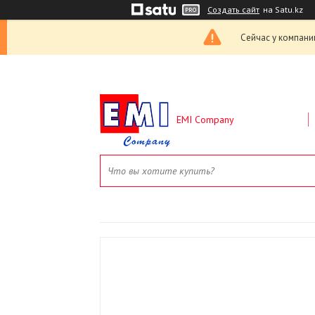
Создать сайт
на Satu.kz
Сейчас у компани
EMI Company