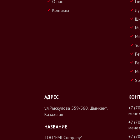
О нас
Li
Контакты
Лу
Ши
Mu
Mi
Yo
Pe
Pe
Mi
So
+7 (7
ул.Рыскулова 559/560, Шымкент,
мене
Казахстан
+7 (7
мене
+7 (7
ТОО "EMI Company"