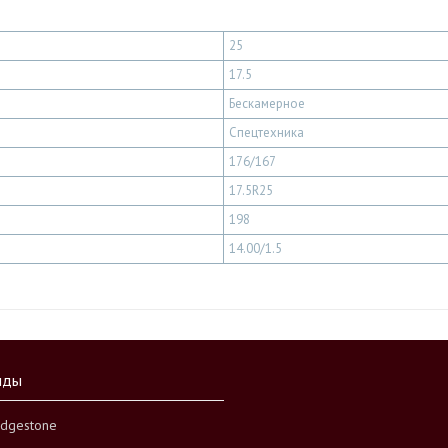
25
17.5
Бескамерное
Спецтехника
176/167
17.5R25
198
14.00/1.5
нды
idgestone