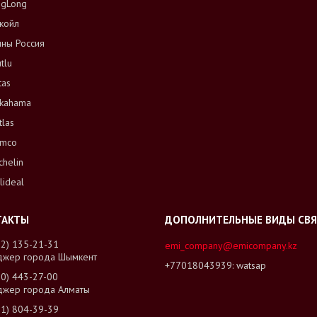
ngLong
койл
ны Россия
tlu
tas
kahama
tlas
mco
chelin
lideal
02) 135-21-31
emi_company@emicompany.kz
джер города Шымкент
+77018043939
watsap
00) 443-27-00
джер города Алматы
01) 804-39-39