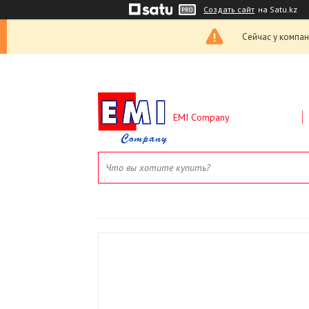
Создать сайт
на Satu.kz
Сейчас у компан
EMI Company