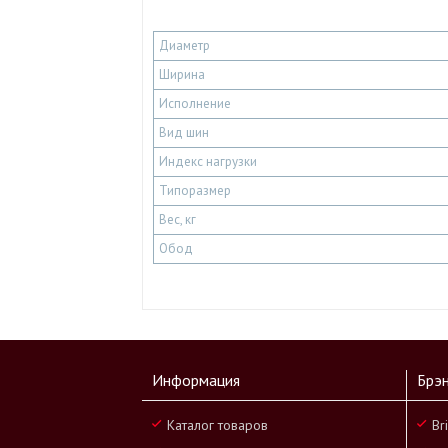
Диаметр
Ширина
Исполнение
Вид шин
Индекс нагрузки
Типоразмер
Вес, кг
Обод
Информация
Брэ
Каталог товаров
Br