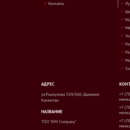
Контакты
Лу
Ши
Mu
Mi
Yo
Pe
Pe
Mi
So
+7 (7
ул.Рыскулова 559/560, Шымкент,
мене
Казахстан
+7 (7
мене
+7 (7
ТОО "EMI Company"
мене