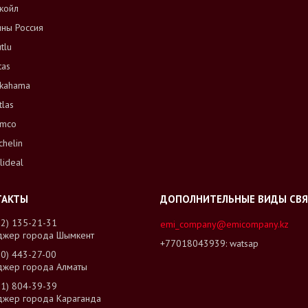
койл
ны Россия
tlu
tas
kahama
tlas
mco
chelin
lideal
02) 135-21-31
emi_company@emicompany.kz
джер города Шымкент
+77018043939
watsap
00) 443-27-00
джер города Алматы
01) 804-39-39
джер города Караганда