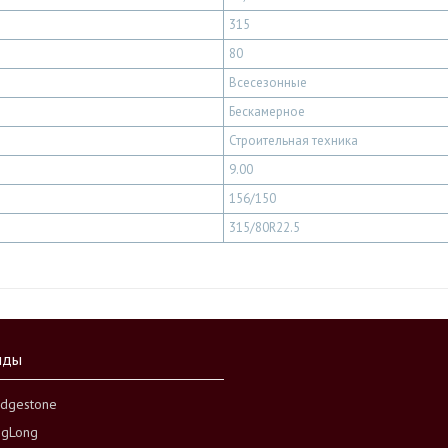
315
80
Всесезонные
Бескамерное
Строительная техника
9.00
156/150
315/80R22.5
нды
idgestone
ngLong