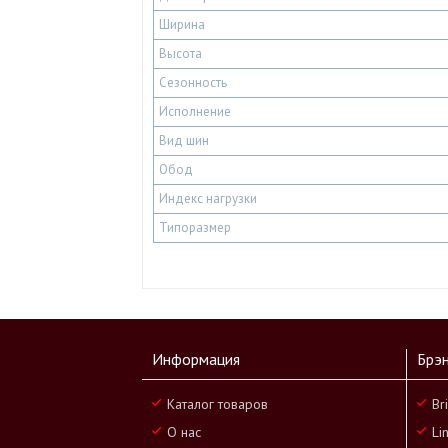
Ширина
Высота
Сезонность
Исполнение
Вид шин
Обод
Индекс нагрузки
Типоразмер
Информация
Брэ
Каталог товаров
Br
О нас
Li